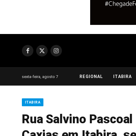
Facebook
X
Instagram
(Twitter)
REGIONAL
ITABIRA
sexta-feira, agosto 7
ITABIRA
Rua Salvino Pascoal 
Caxias em Itabira, s