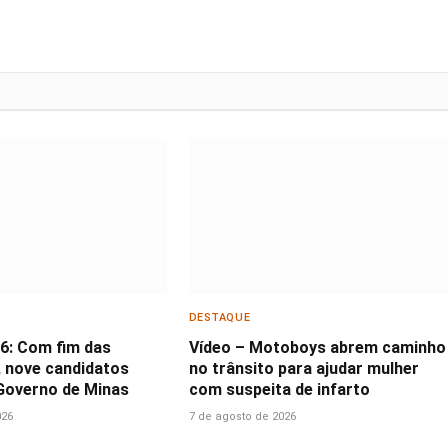
DESTAQUE
26: Com fim das
Vídeo – Motoboys abrem caminho
 nove candidatos
no trânsito para ajudar mulher
Governo de Minas
com suspeita de infarto
026
7 de agosto de 2026