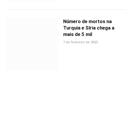
Número de mortos na
Turquia e Síria chega a
mais de 5 mil
7 de fevereiro de 2023
Vagas de emprego no Sine
Itabira nesta terça-feira-