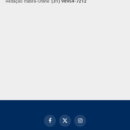
Redação Itabira-Online:
(31) 98954-7212
Facebook
X
Instagram
(Twitter)