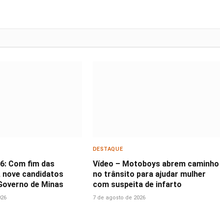
DESTAQUE
26: Com fim das
Vídeo – Motoboys abrem caminho
 nove candidatos
no trânsito para ajudar mulher
Governo de Minas
com suspeita de infarto
026
7 de agosto de 2026