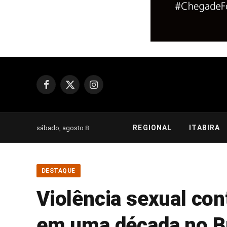
Facebook
X
Instagram
(Twitter)
REGIONAL
ITABIRA
sábado, agosto 8
DESTAQUE
Violência sexual con
em uma década no Br