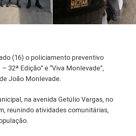
bado (16) o policiamento preventivo
 – 32ª Edição” e “Viva Monlevade”,
 de João Monlevade.
cipal, na avenida Getúlio Vargas, no
m, reunindo atividades comunitárias,
população.