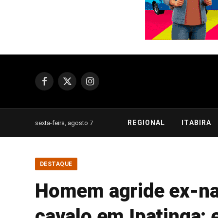
Facebook
X
Instagram
(Twitter)
REGIONAL
ITABIRA
sexta-feira, agosto 7
DESTAQUE
Homem agride ex-nam
cavalo em Ipatinga; e