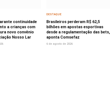
DESTAQUE
garante continuidade
Brasileiros perderam R$ 62,5
nto a crianças com
bilhões em apostas esportivas
ura novo convênio
desde a regulamentação das bets,
iação Nosso Lar
aponta Comsefaz
026
6 de agosto de 2026