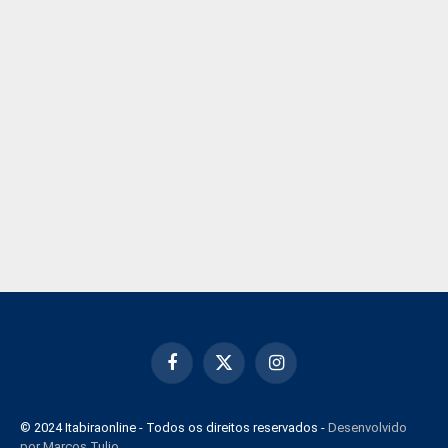
Facebook
X
Instagram
(Twitter)
© 2024 Itabiraonline - Todos os direitos reservados -
Desenvolvido
por Marcos Tulio