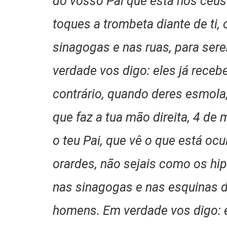
do vosso Pai que está nos céus
toques a trombeta diante de ti,
sinagogas e nas ruas, para se
verdade vos digo: eles já rece
contrário, quando deres esmola
que faz a tua mão direita, 4 de 
o teu Pai, que vê o que está oc
orardes, não sejais como os hip
nas sinagogas e nas esquinas d
homens. Em verdade vos digo: 