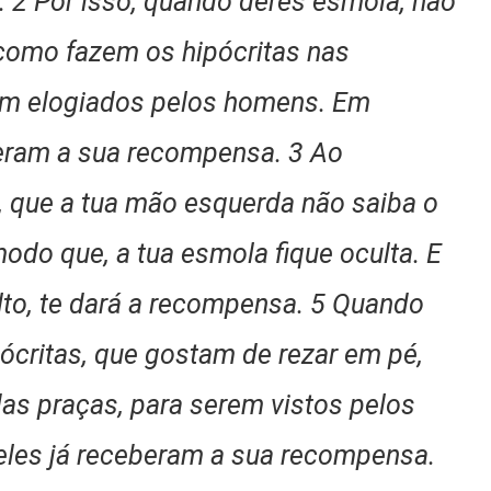
. 2 Por isso, quando deres esmola, não
 como fazem os hipócritas nas
rem elogiados pelos homens. Em
beram a sua recompensa. 3 Ao
, que a tua mão esquerda não saiba o
modo que, a tua esmola fique oculta. E
ulto, te dará a recompensa. 5 Quando
ócritas, que gostam de rezar em pé,
as praças, para serem vistos pelos
eles já receberam a sua recompensa.