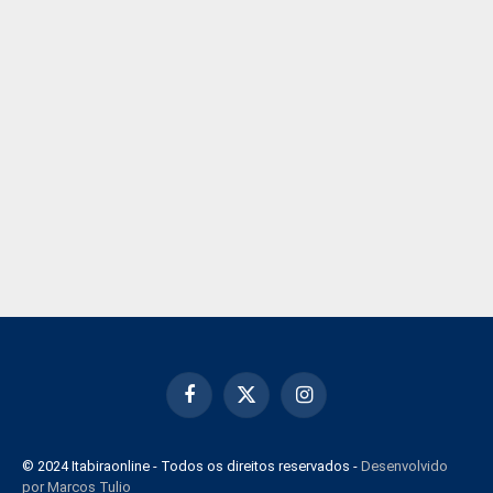
Facebook
X
Instagram
(Twitter)
© 2024 Itabiraonline - Todos os direitos reservados -
Desenvolvido
por Marcos Tulio