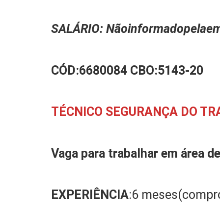
SALÁRIO:
N
ão
informado
pela
em
CÓD:
6680084
CBO:
5143-20
TÉCNICO SEGURANÇA DO TRA
Vaga para trabalhar em
área d
EXPERIÊNCIA
:6 meses(compr