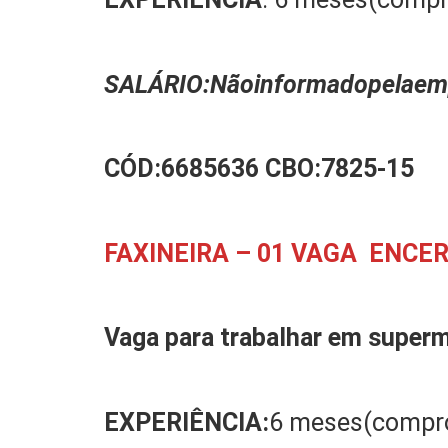
SALÁRIO:
N
ão
informado
pela
em
CÓD:
6685636
CBO:
7825-15
FAXINEIRA – 01 VAGA ENCE
Vaga para trabalhar em
super
EXPERIÊ
NCIA:
6 meses(compr