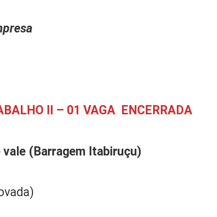
presa
BALHO II – 01 VAGA ENCERRADA
e
vale
(Barragem Itabiruçu)
ovada)