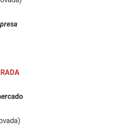
presa
RRADA
mercado
ovada)