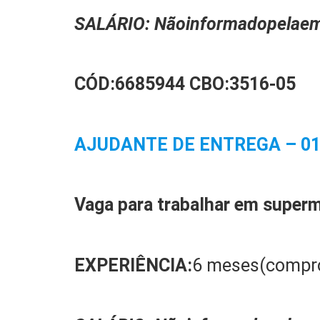
SALÁRIO:
N
ão
informado
pela
em
CÓD:
6
685944
CBO:
3516-05
AJUDANTE DE ENTREGA – 0
Vaga para trabalhar em
super
EXPERIÊ
NCIA:
6 meses(compr