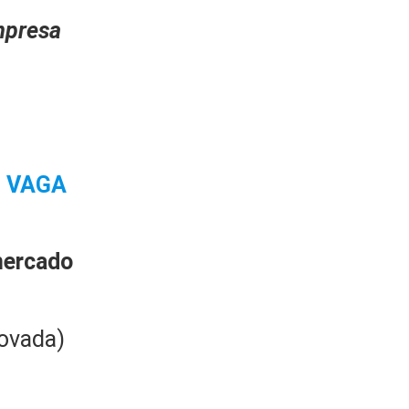
presa
1 VAGA
mercado
ovada)