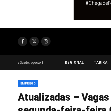
Facebook
X
Instagram
(Twitter)
REGIONAL
ITABIRA
sábado, agosto 8
EMPREGO
Atualizadas – Vagas 
segunda-feira-feira 