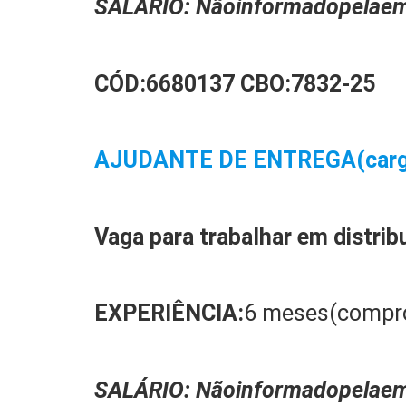
SALÁRIO:
N
ão
informado
pela
em
CÓD:
6680137
CBO:
7832-25
AJUDANTE DE ENTREGA(carga
Vaga para trabalhar em
distrib
EXPERIÊ
NCIA:
6 meses(compr
SALÁRIO:
N
ão
informado
pela
em