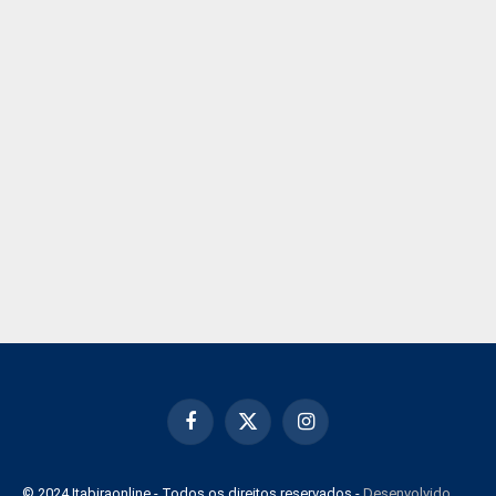
Facebook
X
Instagram
(Twitter)
© 2024 Itabiraonline - Todos os direitos reservados -
Desenvolvido