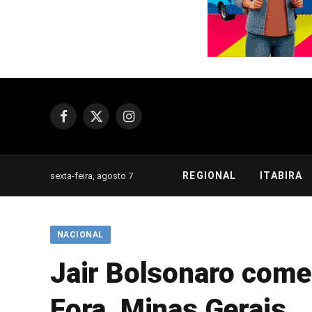
Facebook
X
Instagram
(Twitter)
REGIONAL
ITABIRA
sexta-feira, agosto 7
NACIONAL
Jair Bolsonaro come
Fora, Minas Gerais