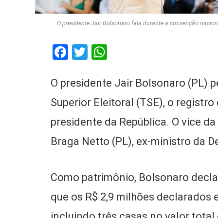
O presidente Jair Bolsonaro fala durante a convenção nacion
Facebook
Twitter
WhatsApp
O presidente Jair Bolsonaro (PL) p
Superior Eleitoral (TSE), o registr
presidente da República. O vice da
Braga Netto (PL), ex-ministro da D
Como patrimônio, Bolsonaro declar
que os R$ 2,9 milhões declarados 
incluindo três casas no valor tota