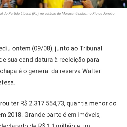
al do Partido Liberal (PL), no estádio do Maracanãzinho, no Rio de Janeiro
ediu ontem (09/08), junto ao Tribunal
o de sua candidatura à reeleição para
 chapa é o general da reserva Walter
efesa.
ou ter R$ 2.317.554,73, quantia menor do
em 2018. Grande parte é em imóveis,
l declarado de R$ 1,1 milhão e um