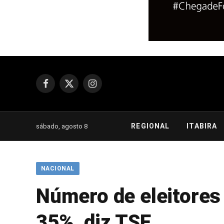
Facebook
X
Instagram
(Twitter)
REGIONAL
ITABIRA
sábado, agosto 8
NACIONAL
Número de eleitores 
35%, diz TSE