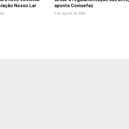
iação Nosso Lar
aponta Comsefaz
026
6 de agosto de 2026