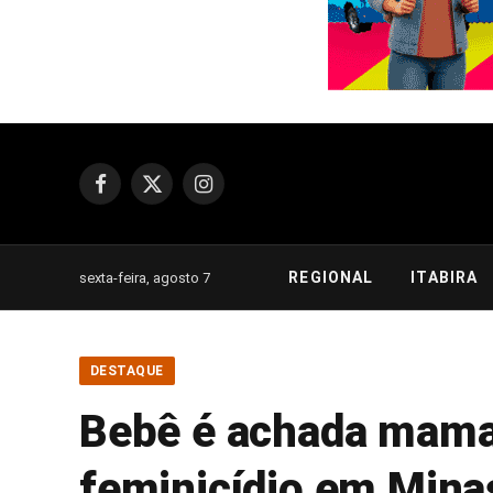
Facebook
X
Instagram
(Twitter)
REGIONAL
ITABIRA
sexta-feira, agosto 7
DESTAQUE
Bebê é achada maman
feminicídio em Mina