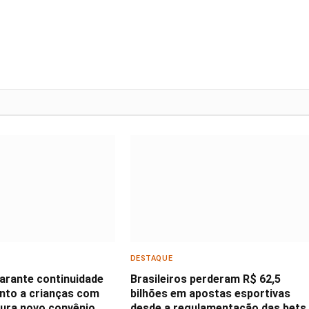
DESTAQUE
garante continuidade
Brasileiros perderam R$ 62,5
nto a crianças com
bilhões em apostas esportivas
ura novo convênio
desde a regulamentação das bets,