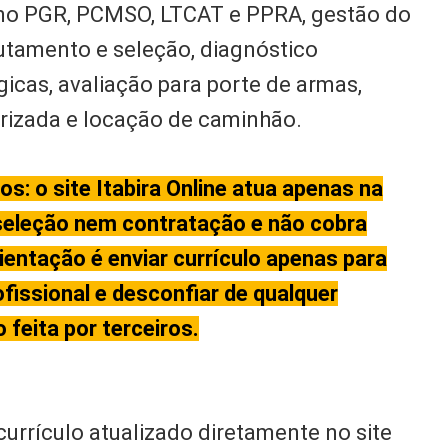
mo PGR, PCMSO, LTCAT e PPRA, gestão do
rutamento e seleção, diagnóstico
gicas, avaliação para porte de armas,
irizada e locação de caminhão.
s: o site Itabira Online atua apenas na
 seleção nem contratação e não cobra
ientação é enviar currículo apenas para
fissional e desconfiar de qualquer
feita por terceiros.
urrículo atualizado diretamente no site