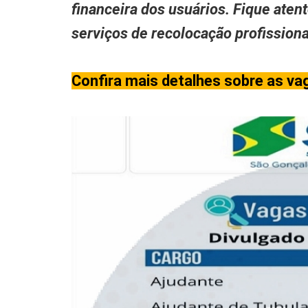
financeira dos usuários. Fique aten
serviços de recolocação profissio
Confira mais detalhes sobre as va