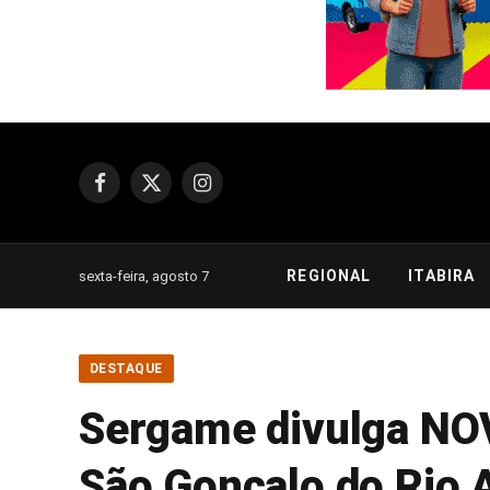
Facebook
X
Instagram
(Twitter)
REGIONAL
ITABIRA
sexta-feira, agosto 7
DESTAQUE
Sergame divulga NO
São Gonçalo do Rio 