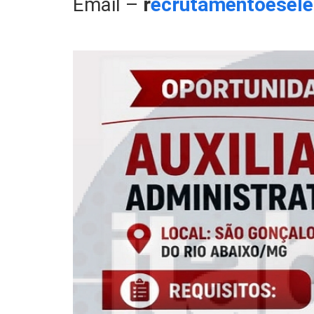
Email –
r
ecrutamentoesel