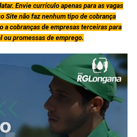
atar. Envie currículo apenas para as vagas
so Site não faz nenhum tipo de cobrança
to a cobranças de empresas terceiras para
nal ou promessas de emprego.