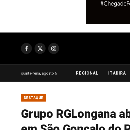
Facebook
X
Instagram
(Twitter)
REGIONAL
ITABIRA
quinta-feira, agosto 6
DESTAQUE
Grupo RGLongana ab
em São Gonçalo do R