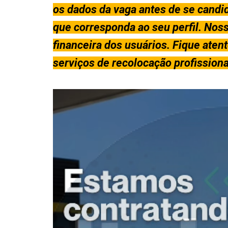
os dados da vaga antes de se candid
que corresponda ao seu perfil. Nos
financeira dos usuários. Fique aten
serviços de recolocação profissio