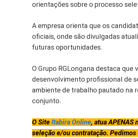
orientações sobre o processo sele
A empresa orienta que os candida
oficiais, onde são divulgadas atu
futuras oportunidades.
O Grupo RGLongana destaca que val
desenvolvimento profissional de
ambiente de trabalho pautado na 
conjunto.
O Site
Itabira Online
, atua APENAS n
seleção e/ou contratação. Pedimos