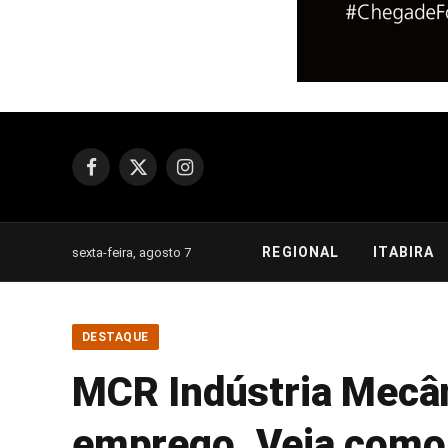
Facebook
X
Instagram
(Twitter)
REGIONAL
ITABIRA
sexta-feira, agosto 7
DESTAQUE
MCR Indústria Mecân
emprego. Veja como 