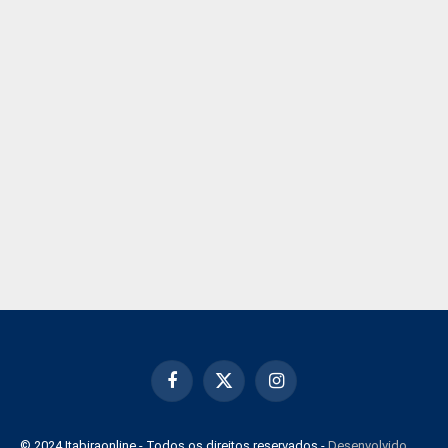
Facebook
X
Instagram
(Twitter)
© 2024 Itabiraonline - Todos os direitos reservados -
Desenvolvido