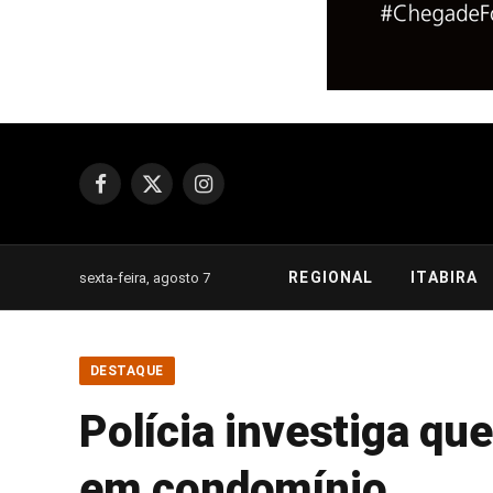
Facebook
X
Instagram
(Twitter)
REGIONAL
ITABIRA
sexta-feira, agosto 7
DESTAQUE
Polícia investiga qu
em condomínio