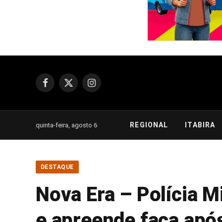
Facebook
X
Instagram
(Twitter)
REGIONAL
ITABIRA
quinta-feira, agosto 6
DESTAQUE
Nova Era – Polícia Mi
e apreende faca apó