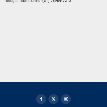
Redação Itabira-Online:
(31) 98954-7212
Facebook
X
Instagram
(Twitter)