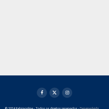
Facebook
X
Instagram
(Twitter)
© 2024 Itabiraonline - Todos os direitos reservados -
Desenvolvido