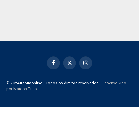
Facebook
X
Instagram
(Twitter)
© 2024 Itabiraonline - Todos os direitos reservados -
Desenvolvido
por Marcos Tulio