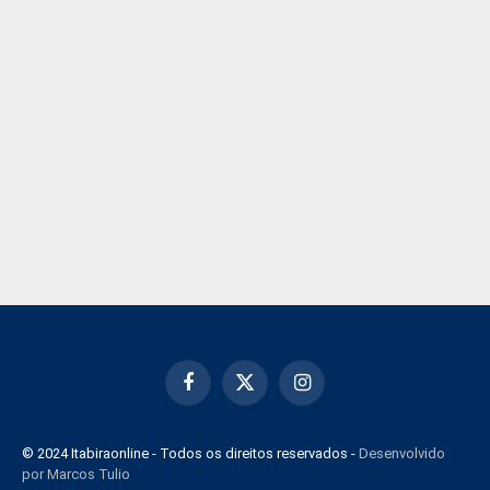
Facebook
X
Instagram
(Twitter)
© 2024 Itabiraonline - Todos os direitos reservados -
Desenvolvido
por Marcos Tulio