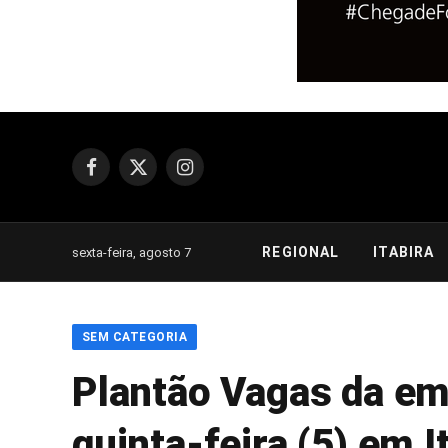
Facebook
X
Instagram
(Twitter)
REGIONAL
ITABIRA
sexta-feira, agosto 7
SEM CATEGORIA
Plantão Vagas da em
quinta-feira (5) em I