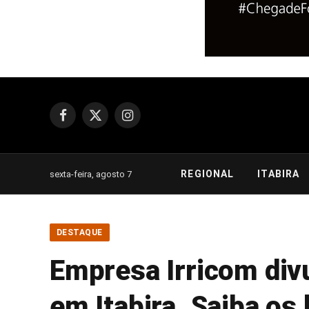
Facebook
X
Instagram
(Twitter)
REGIONAL
ITABIRA
sexta-feira, agosto 7
DESTAQUE
Empresa Irricom di
em Itabira. Saiba os