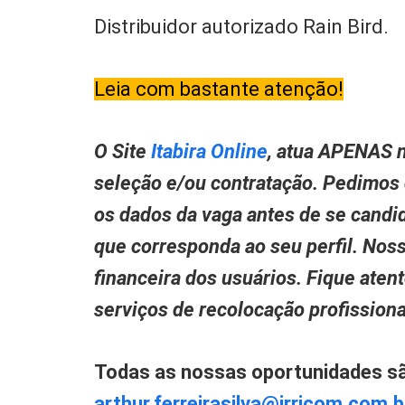
Distribuidor autorizado Rain Bird.
Leia com bastante atenção!
O Site
Itabira Online
, atua APENAS n
seleção e/ou contratação. Pedimos
os dados da vaga antes de se candid
que corresponda ao seu perfil. Nos
financeira dos usuários. Fique aten
serviços de recolocação profissio
Todas as nossas oportunidades são 
arthur.ferreirasilva@irricom.com.b