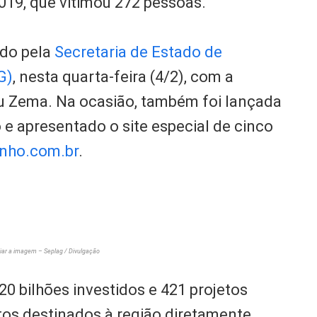
019, que vitimou 272 pessoas.
ado pela
Secretaria de Estado de
G)
, nesta quarta-feira (4/2), com a
u Zema. Na ocasião, também foi lançada
 e apresentado o site especial de cinco
nho.com.br
.
iar a imagem – Seplag / Divulgação
0 bilhões investidos e 421 projetos
tos destinados à região diretamente