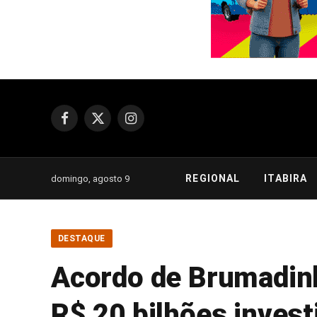
Facebook
X
Instagram
(Twitter)
REGIONAL
ITABIRA
domingo, agosto 9
DESTAQUE
Acordo de Brumadin
R$ 20 bilhões invest