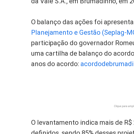
da Vale S.A., em Brumadinho, em 2
O balanço das ações foi apresent
Planejamento e Gestão (Seplag-M
participação do governador Rome
uma cartilha de balanço do acordo
anos do acordo:
acordodebrumadi
Clique para ampl
O levantamento indica mais de R$ 2
definidos, sendo 85% desses proje