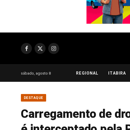
Facebook
X
Instagram
(Twitter)
REGIONAL
ITABIRA
sábado, agosto 8
DESTAQUE
Carregamento de dro
é interceptado pela P