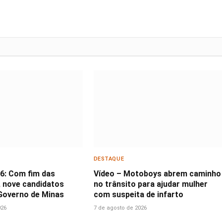
DESTAQUE
26: Com fim das
Vídeo – Motoboys abrem caminho
 nove candidatos
no trânsito para ajudar mulher
Governo de Minas
com suspeita de infarto
026
7 de agosto de 2026