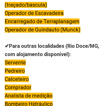
(traçado/bascula)
Operador de Escavadeira
Encarregado de Terraplanagem
Operador de Guindauto (Munck)
✔Para outras localidades (Rio Doce/MG,
com alojamento disponível):
Servente
Pedreiro
Calceteiro
Comprador
Analista de medição
Bombeiro Hidráulico