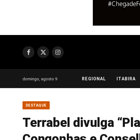
Facebook
X
Instagram
(Twitter)
REGIONAL
ITABIRA
domingo, agosto 9
DESTAQUE
Terrabel divulga “P
Congonhas e Conselh