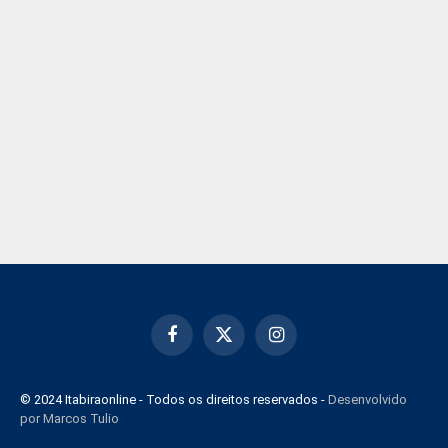
Facebook
X
Instagram
(Twitter)
© 2024 Itabiraonline - Todos os direitos reservados -
Desenvolvido
por Marcos Tulio