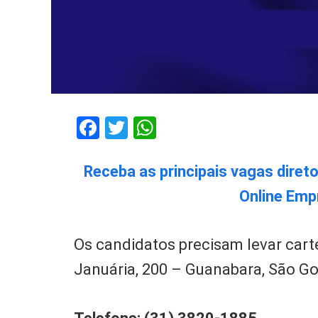
Facebook
Twitter
WhatsApp
Receba as principais vagas diret
Online Emp
Os candidatos precisam levar carte
Januária, 200 – Guanabara, São G