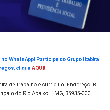
o no WhatsApp! Participe do Grupo Itabira
regos, clique
AQUI!
ira de trabalho e currículo. Endereço: R.
onçalo do Rio Abaixo – MG, 35935-000