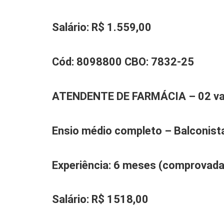
Salário:
R$ 1.559,00
Cód:
8098800
CBO:
7832-25
A
TENDENTE DE FARMÁCIA
– 0
2
v
Ensio médio completo – Balconist
Experiência
: 6 meses (comprovada
Salário:
R$ 15
18
,00