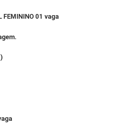
L
FEMININO
01
vaga
iagem.
)
vaga