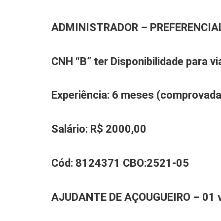
A
DMINISTRADOR
–
PREFERENCIA
CNH “B” ter Disponibilidade para v
Experiência
: 6 meses (comprovada
Salário:
R$
2000,00
Cód:
8
124371
CBO:
2521-05
AJUDANTE DE
AÇOUGUEIRO
– 01 