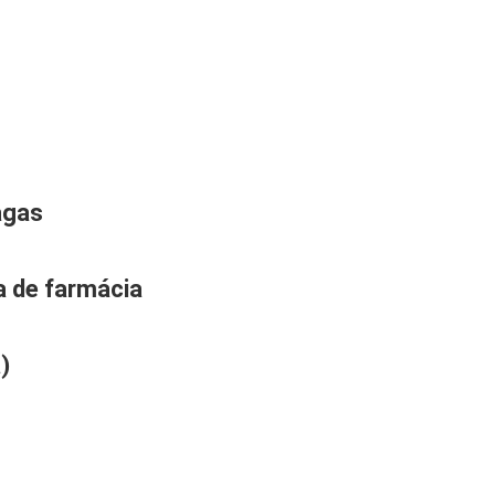
aga
s
a de farmácia
)