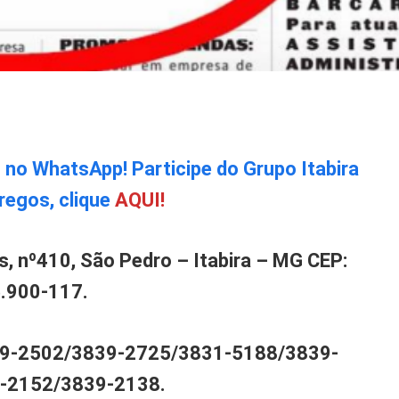
o no WhatsApp! Participe do Grupo Itabira
regos, clique
AQUI!
, nº410, São Pedro – Itabira – MG CEP:
.900-117.
839-2502/3839-2725/3831-5188/3839-
-2152/3839-2138.