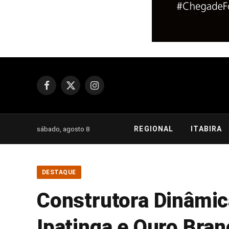
Facebook
X
Instagram
(Twitter)
REGIONAL
ITABIRA
sábado, agosto 8
DESTAQUE
Construtora Dinâmic
Ipatinga e Ouro Bran