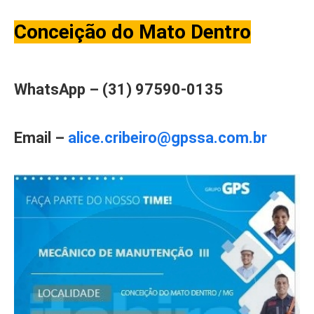
Conceição do Mato Dentro
WhatsApp – (31) 97590-0135
Email –
alice.cribeiro@gpssa.com.br