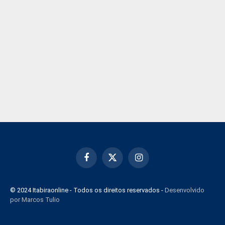
Facebook
X
Instagram
(Twitter)
© 2024 Itabiraonline - Todos os direitos reservados -
Desenvolvido
por Marcos Tulio