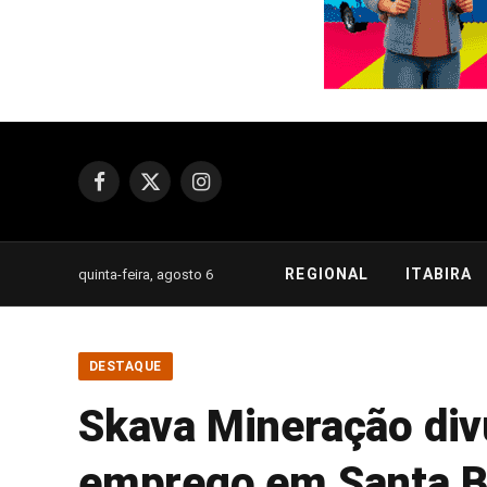
Facebook
X
Instagram
(Twitter)
REGIONAL
ITABIRA
quinta-feira, agosto 6
DESTAQUE
Skava Mineração di
emprego em Santa B