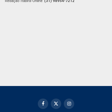
Redação Itabira-Online:
(31) 98954-7212
Facebook
X
Instagram
(Twitter)