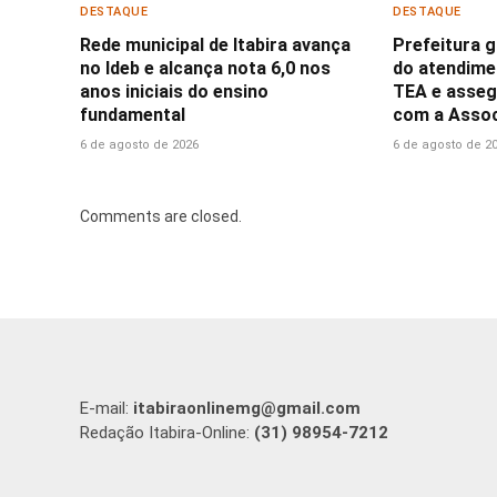
DESTAQUE
DESTAQUE
Rede municipal de Itabira avança
Prefeitura 
no Ideb e alcança nota 6,0 nos
do atendime
anos iniciais do ensino
TEA e asseg
fundamental
com a Assoc
6 de agosto de 2026
6 de agosto de 2
Comments are closed.
E-mail:
itabiraonlinemg@gmail.com
Redação Itabira-Online:
(31) 98954-7212