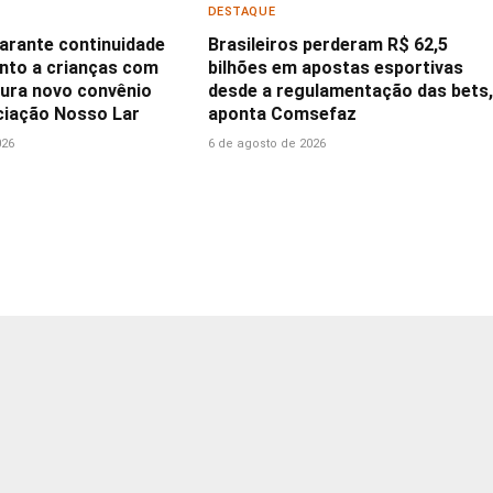
DESTAQUE
garante continuidade
Brasileiros perderam R$ 62,5
nto a crianças com
bilhões em apostas esportivas
ura novo convênio
desde a regulamentação das bets,
iação Nosso Lar
aponta Comsefaz
026
6 de agosto de 2026