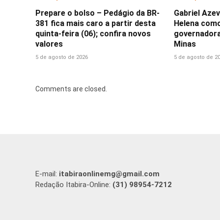
Prepare o bolso – Pedágio da BR-
Gabriel Aze
381 fica mais caro a partir desta
Helena como
quinta-feira (06); confira novos
governador
valores
Minas
5 de agosto de 2026
5 de agosto de 2
Comments are closed.
E-mail:
itabiraonlinemg@gmail.com
Redação Itabira-Online:
(31) 98954-7212