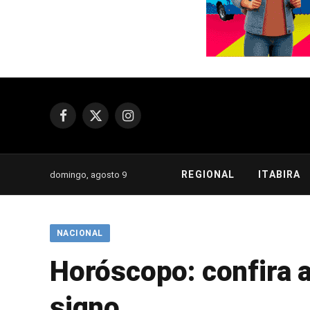
Facebook
X
Instagram
(Twitter)
REGIONAL
ITABIRA
domingo, agosto 9
NACIONAL
Horóscopo: confira a
signo