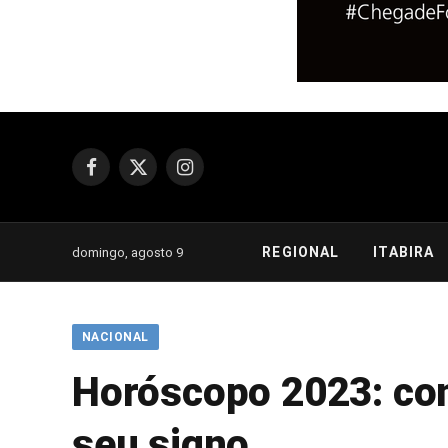
Facebook
X
Instagram
(Twitter)
REGIONAL
ITABIRA
domingo, agosto 9
NACIONAL
Horóscopo 2023: conf
seu signo