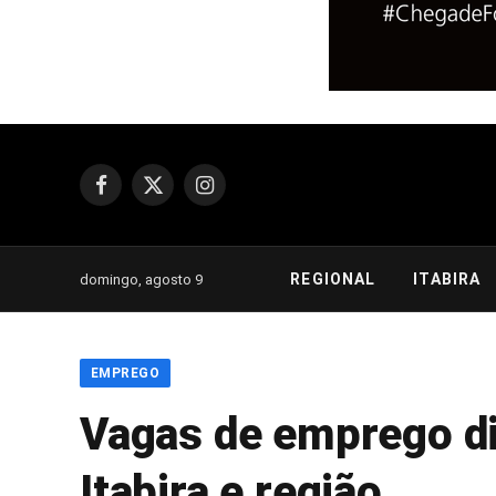
Facebook
X
Instagram
(Twitter)
REGIONAL
ITABIRA
domingo, agosto 9
EMPREGO
Vagas de emprego d
Itabira e região