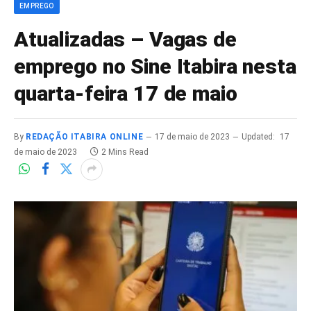
EMPREGO
Atualizadas – Vagas de
emprego no Sine Itabira nesta
quarta-feira 17 de maio
By
REDAÇÃO ITABIRA ONLINE
17 de maio de 2023
Updated:
17
de maio de 2023
2 Mins Read