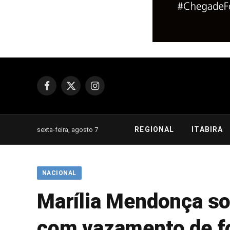
Facebook
X
Instagram
(Twitter)
REGIONAL
ITABIRA
sexta-feira, agosto 7
NACIONAL
Marília Mendonça so
com vazamento de f