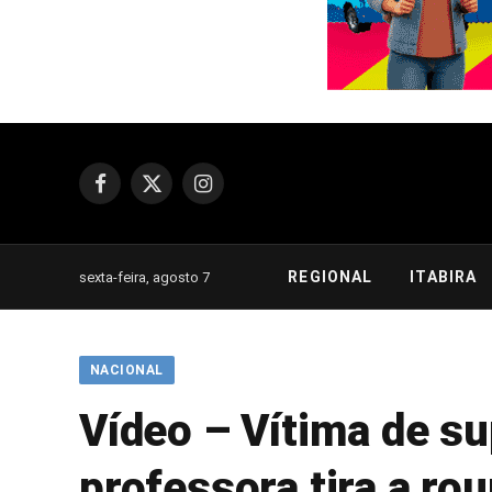
Facebook
X
Instagram
(Twitter)
REGIONAL
ITABIRA
sexta-feira, agosto 7
NACIONAL
Vídeo – Vítima de s
professora tira a ro